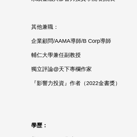
其他兼職：
企業顧問
/AAMA
導師
/B Corp
導師
輔仁大學兼任副教授
獨立評論
@
天下專欄作家
『影響力投資』作者（
2022
金書獎）
學歷：